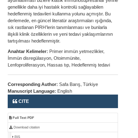
aydınlatılması bizlere klasik immünosüpresanlar yerine
genellikle daha iyi hastalık kontrolü sağlayabilen
hedeflenmiş tedavileri kullanma yolunu açmıştır. Bu
derlemede, en güncel literatür araştırmaları ışığında,
sık rastlanan PİRH’lerin tanımlanması ve bunlarla
ilişkili klinik özelliklerin ve yeni tedavi yaklaşımlarının
tartışılması hedeflenmiştir.
Anahtar Kelimeler:
Primer immün yetmezlikler,
İmmün disregülasyon, Otoimmünite,
Lenfoproliferasyon, Hassas tıp, Hedeflenmiş tedavi
Corresponding Author:
Safa Barış, Türkiye
Manuscript Language:
English
CITE
Full Text PDF
Download citation
RIS