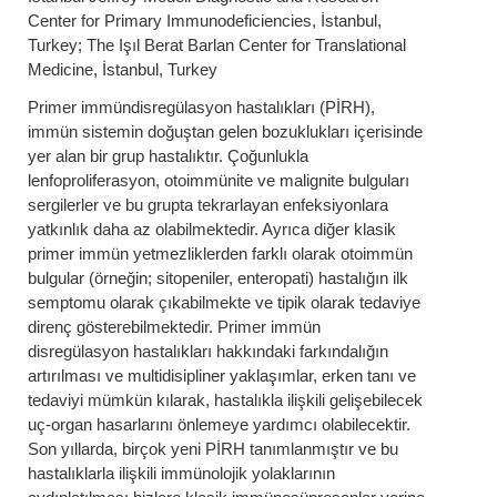
Center for Primary Immunodeficiencies, İstanbul,
Turkey; The Işıl Berat Barlan Center for Translational
Medicine, İstanbul, Turkey
Primer immündisregülasyon hastalıkları (PİRH),
immün sistemin doğuştan gelen bozuklukları içerisinde
yer alan bir grup hastalıktır. Çoğunlukla
lenfoproliferasyon, otoimmünite ve malignite bulguları
sergilerler ve bu grupta tekrarlayan enfeksiyonlara
yatkınlık daha az olabilmektedir. Ayrıca diğer klasik
primer immün yetmezliklerden farklı olarak otoimmün
bulgular (örneğin; sitopeniler, enteropati) hastalığın ilk
semptomu olarak çıkabilmekte ve tipik olarak tedaviye
direnç gösterebilmektedir. Primer immün
disregülasyon hastalıkları hakkındaki farkındalığın
artırılması ve multidisipliner yaklaşımlar, erken tanı ve
tedaviyi mümkün kılarak, hastalıkla ilişkili gelişebilecek
uç-organ hasarlarını önlemeye yardımcı olabilecektir.
Son yıllarda, birçok yeni PİRH tanımlanmıştır ve bu
hastalıklarla ilişkili immünolojik yolaklarının