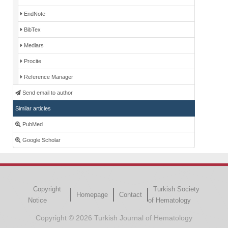
EndNote
BibTex
Medlars
Procite
Reference Manager
Send email to author
Similar articles
PubMed
Google Scholar
Copyright
Turkish Society
Homepage
Contact
Notice
of Hematology
Copyright © 2026 Turkish Journal of Hematology