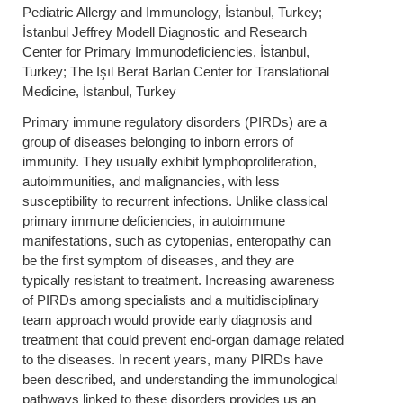
Pediatric Allergy and Immunology, İstanbul, Turkey;
İstanbul Jeffrey Modell Diagnostic and Research
Center for Primary Immunodeficiencies, İstanbul,
Turkey; The Işıl Berat Barlan Center for Translational
Medicine, İstanbul, Turkey
Primary immune regulatory disorders (PIRDs) are a
group of diseases belonging to inborn errors of
immunity. They usually exhibit lymphoproliferation,
autoimmunities, and malignancies, with less
susceptibility to recurrent infections. Unlike classical
primary immune deficiencies, in autoimmune
manifestations, such as cytopenias, enteropathy can
be the first symptom of diseases, and they are
typically resistant to treatment. Increasing awareness
of PIRDs among specialists and a multidisciplinary
team approach would provide early diagnosis and
treatment that could prevent end-organ damage related
to the diseases. In recent years, many PIRDs have
been described, and understanding the immunological
pathways linked to these disorders provides us an