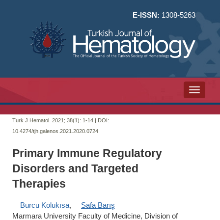
E-ISSN:
1308-5263
Toggle n
Turk J Hematol. 2021; 38(1):
1-14 | DOI:
10.4274/tjh.galenos.2021.2020.0724
Primary Immune Regulatory
Disorders and Targeted
Therapies
Burcu Kolukısa
,
Safa Barış
Marmara University Faculty of Medicine, Division of