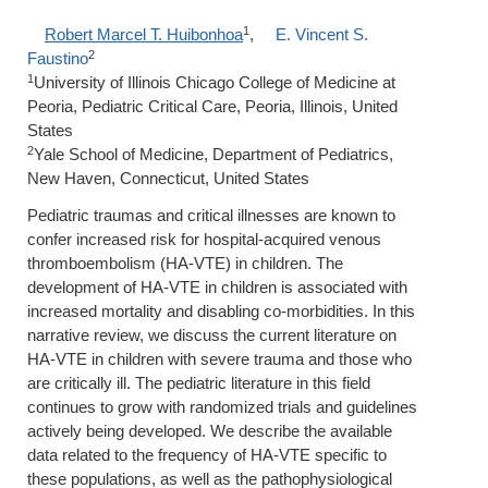
1
Robert Marcel T. Huibonhoa
,
E. Vincent S.
2
Faustino
1
University of Illinois Chicago College of Medicine at
Peoria, Pediatric Critical Care, Peoria, Illinois, United
States
2
Yale School of Medicine, Department of Pediatrics,
New Haven, Connecticut, United States
Pediatric traumas and critical illnesses are known to
confer increased risk for hospital-acquired venous
thromboembolism (HA-VTE) in children. The
development of HA-VTE in children is associated with
increased mortality and disabling co-morbidities. In this
narrative review, we discuss the current literature on
HA-VTE in children with severe trauma and those who
are critically ill. The pediatric literature in this field
continues to grow with randomized trials and guidelines
actively being developed. We describe the available
data related to the frequency of HA-VTE specific to
these populations, as well as the pathophysiological