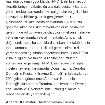
hastalığı bulunan çocuklarda HA-VTE ile ilgili mevcut
literatür tartışılmaktadır. Bu alandaki pediatrik literatür,
yürütülmekte olan randomize çalışmalar ve geliştirilen
kılavuzlarla birlikte giderek genişlemektedir.
Çalışmada, bu özel hasta gruplarında HA-VTE’nin
görülme sıklığına ilişkin mevcut veriler ile hastalığın
gelişiminde rol oynayan patofizyolojik mekanizmalar ve
yönetim yaklaşımları ele alınmaktadır. Ayrıca, risk
değerlendirmesi, bu çocuklarda biriken risk faktörlerinin
tanımlanması, tromboprofilaksi gereksiniminin risk-
yarar dengesi açısından değerlendirilmesi, HAVTE’nin
klinik bulguları ve tanıda kullanılan görüntüleme
yöntemleri ile gelişmiş HA-VTE’nin tedavi prensipleri
incelenmektedir. Tartışmada, Doğu Travma Cerrahisi
Derneği ile Pediatrik Travma Derneği’nin kılavuzları ve
2024 yılında güncellenen Amerikan Hematoloji
Derneği/ Uluslararası Tromboz ve Hemostaz Derneği
çocuklarda VTE yönetimi kılavuzları gibi mevcut
rehberlerden de yararlanılmıştır.
Anahtar Kelimeler:
Hastane kaynaklı venöz