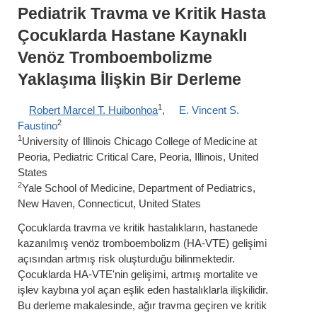
Pediatrik Travma ve Kritik Hasta
Çocuklarda Hastane Kaynaklı
Venöz Tromboembolizme
Yaklaşıma İlişkin Bir Derleme
1
Robert Marcel T. Huibonhoa
,
E. Vincent S.
2
Faustino
1
University of Illinois Chicago College of Medicine at
Peoria, Pediatric Critical Care, Peoria, Illinois, United
States
2
Yale School of Medicine, Department of Pediatrics,
New Haven, Connecticut, United States
Çocuklarda travma ve kritik hastalıkların, hastanede
kazanılmış venöz tromboembolizm (HA-VTE) gelişimi
açısından artmış risk oluşturduğu bilinmektedir.
Çocuklarda HA-VTE'nin gelişimi, artmış mortalite ve
işlev kaybına yol açan eşlik eden hastalıklarla ilişkilidir.
Bu derleme makalesinde, ağır travma geçiren ve kritik