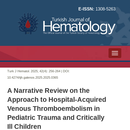
E-ISSN:
1308-5263
Toggle n
Turk J Hematol. 2025; 42(4):
256-264 | DOI:
10.4274/tjh.galenos.2025.2025.0365
A Narrative Review on the
Approach to Hospital-Acquired
Venous Thromboembolism in
Pediatric Trauma and Critically
Ill Children