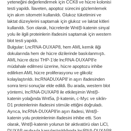
yeteneğini değerlendirmek için CCK8 ve hücre kolonisi
testi yapıldı. İlaveten, apoptoz sürecini gözlemlemek
için akım sitometri kullanıldı. Glukoz tüketimini ve
laktat düzeylerini saptamak için glukoz ve laktat kitleri
kullanıldı. Son olarak, hücrelerde Wnt/β-katenin sinyal
yolu ile ilgili proteinlerin ifadesini saptamak için western
blot testi yapıldı.
Bulgular: LncRNA-DUXAP8, hem AML kemik iliği
dokularında hem de hücre dizilerinde baskılanmıştı.
AML hücre dizisi THP-1’de lncRNA-DUXAP8’e
müdahale edilmesi üzerine, hücre apoptozu inhibe
edilirken AML hücre proliferasyonu ve glikoliz
kolaylaştırıldı. lncRNADUXAP8’ in aşırı ifadesinden
sonra tersi sonuçlar elde edildi. Bu arada, western blot
yöntemi, lncRNA-DUXAP8 ile etkileşimin Wnt/β-
katenin yolağında Wnt5a, β-katenin, c-Myc ve siklin-
D1 proteinlerinin ifadesini stimüle ettiğini doğruladı.
Ayrıca, lncRNA-DUXAP8’in aşırı ifadesi, Wnt/β-
katenin yolu proteinlerinin ifadesini inhibe etti. Son
olarak, Wnt/β-katenin yolunun bir aktivatörü olan LiCl,
DUXAP grubuyla karşılaştırıldığında lncRNA-DUXAP8