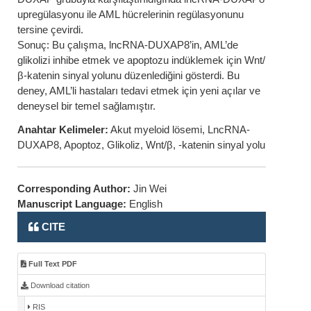
upregülasyonu ile AML hücrelerinin regülasyonunu
tersine çevirdi.
Sonuç: Bu çalışma, lncRNA-DUXAP8’in, AML’de
glikolizi inhibe etmek ve apoptozu indüklemek için Wnt/
β-katenin sinyal yolunu düzenlediğini gösterdi. Bu
deney, AML’li hastaları tedavi etmek için yeni açılar ve
deneysel bir temel sağlamıştır.
Anahtar Kelimeler:
Akut myeloid lösemi, LncRNA-
DUXAP8, Apoptoz, Glikoliz, Wnt/β, -katenin sinyal yolu
Corresponding Author:
Jin Wei
Manuscript Language:
English
CITE
Full Text PDF
Download citation
RIS