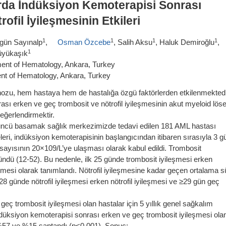
rda İndüksiyon Kemoterapisi Sonrası
fil İyileşmesinin Etkileri
1
1
1
1
lgün Sayınalp
,
Osman Özcebe
, Salih Aksu
, Haluk Demiroğlu
,
1
üyükaşık
ment of Hematology, Ankara, Turkey
nt of Hematology, Ankara, Turkey
nozu, hem hastaya hem de hastalığa özgü faktörlerden etkilenmektedi
sı erken ve geç trombosit ve nötrofil iyileşmesinin akut myeloid lös
değerlendirmektir.
çüncü basamak sağlık merkezimizde tedavi edilen 181 AML hastası
eleri, indüksiyon kemoterapisinin başlangıcından itibaren sırasıyla 3 g
 sayısının 20×109/L’ye ulaşması olarak kabul edildi. Trombosit
gündü (12-52). Bu nedenle, ilk 25 günde trombosit iyileşmesi erken
şmesi olarak tanımlandı. Nötrofil iyileşmesine kadar geçen ortalama s
28 günde nötrofil iyileşmesi erken nötrofil iyileşmesi ve ≥29 gün geç
eç trombosit iyileşmesi olan hastalar için 5 yıllık genel sağkalım
düksiyon kemoterapisi sonrası erken ve geç trombosit iyileşmesi ola
la %57 ve %15 saptandı (p<0,001). Sonuç: