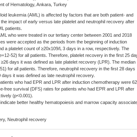
nt of Hematology, Ankara, Turkey
oid leukemia (AML) is affected by factors that are both patient- and
 the impact of early versus late platelet and neutrophil recovery after
L patients.
 AML who were treated in our tertiary center between 2001 and 2018
mes were accepted as the periods from the beginning of induction
d a platelet count of ≥20x109/L 3 days in a row, respectively. The
2-52) for all patients. Therefore, platelet recovery in the first 25 da
 ≥26 days it was defined as late platelet recovery (LPR). The median
 for all patients. Therefore, neutrophil recovery in the first 28 days
 days it was defined as late neutrophil recovery.
or patients who had EPR and LPR after induction chemotherapy were 6
e-free survival (DFS) rates for patients who had EPR and LPR after
ively (p<0.001).
ndicate better healthy hematopoiesis and marrow capacity associat
ry, Neutrophil recovery