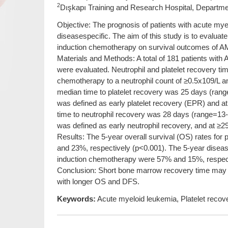
2
Dışkapı Training and Research Hospital, Departme
Objective: The prognosis of patients with acute myel
diseasespecific. The aim of this study is to evaluate
induction chemotherapy on survival outcomes of AM
Materials and Methods: A total of 181 patients with
were evaluated. Neutrophil and platelet recovery ti
chemotherapy to a neutrophil count of ≥0.5x109/L an
median time to platelet recovery was 25 days (range=1
was defined as early platelet recovery (EPR) and at
time to neutrophil recovery was 28 days (range=13-51)
was defined as early neutrophil recovery, and at ≥29
Results: The 5-year overall survival (OS) rates f
and 23%, respectively (p<0.001). The 5-year diseas
induction chemotherapy were 57% and 15%, respect
Conclusion: Short bone marrow recovery time may i
with longer OS and DFS.
Keywords:
Acute myeloid leukemia, Platelet recove