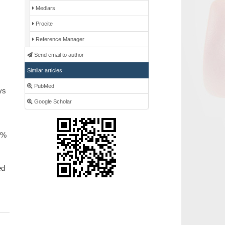
Medlars
Procite
Reference Manager
Send email to author
Similar articles
PubMed
ys
Google Scholar
2%
ed