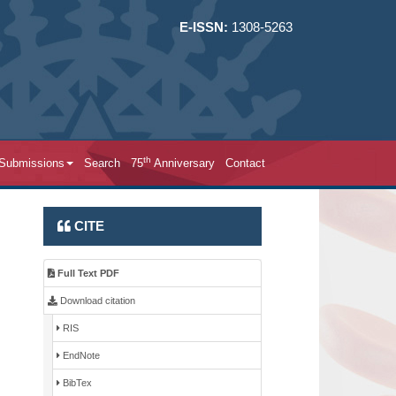
E-ISSN:
1308-5263
th
 Submissions
Search
75
Anniversary
Contact
CITE
Full Text PDF
Download citation
RIS
EndNote
BibTex