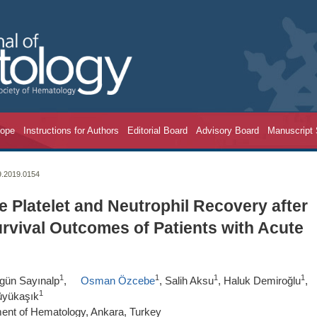
cope
Instructions for Authors
Editorial Board
Advisory Board
Manuscript
9.2019.0154
e Platelet and Neutrophil Recovery after
rvival Outcomes of Patients with Acute
1
1
1
1
lgün Sayınalp
,
Osman Özcebe
, Salih Aksu
, Haluk Demiroğlu
,
1
üyükaşık
ment of Hematology, Ankara, Turkey