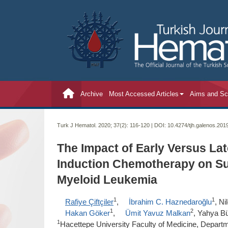
Archive
Most Accessed Articles
Aims and S
Turk J Hematol. 2020; 37(2):
116-120 | DOI:
10.4274/tjh.galenos.201
The Impact of Early Versus Lat
Induction Chemotherapy on Su
Myeloid Leukemia
1
1
Rafiye Çiftçiler
,
İbrahim C. Haznedaroğlu
, Ni
1
2
Hakan Göker
,
Ümit Yavuz Malkan
, Yahya B
1
Hacettepe University Faculty of Medicine, Depart