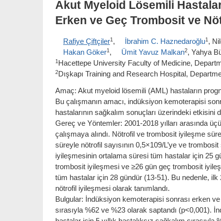
Akut Myeloid Lösemili Hastala
Erken ve Geç Trombosit ve Nötro
1
1
Rafiye Çiftçiler
,
İbrahim C. Haznedaroğlu
, Ni
1
2
Hakan Göker
,
Ümit Yavuz Malkan
, Yahya B
1
Hacettepe University Faculty of Medicine, Depart
2
Dışkapı Training and Research Hospital, Departme
Amaç: Akut myeloid lösemili (AML) hastaların prog
Bu çalışmanın amacı, indüksiyon kemoterapisi sonra
hastalarının sağkalım sonuçları üzerindeki etkisini 
Gereç ve Yöntemler: 2001-2018 yılları arasında ü
çalışmaya alındı. Nötrofil ve trombosit iyileşme sür
süreyle nötrofil sayısının 0,5×109/L’ye ve trombosit
iyileşmesinin ortalama süresi tüm hastalar için 25 
trombosit iyileşmesi ve ≥26 gün geç trombosit iyile
tüm hastalar için 28 gündür (13-51). Bu nedenle, ilk 
nötrofil iyileşmesi olarak tanımlandı.
Bulgular: İndüksiyon kemoterapisi sonrası erken ve g
sırasıyla %62 ve %23 olarak saptandı (p<0,001). İn
hastalar için 5 yıllık hastalıksız sağkalım sırasıy