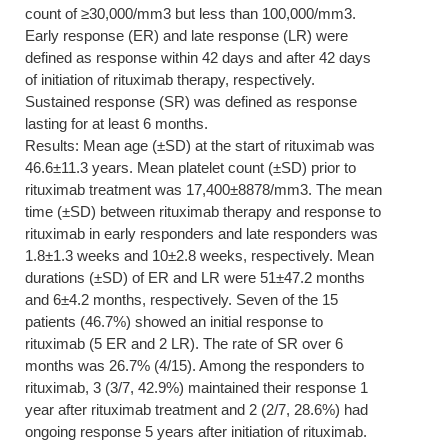
count of ≥30,000/mm3 but less than 100,000/mm3.
Early response (ER) and late response (LR) were
defined as response within 42 days and after 42 days
of initiation of rituximab therapy, respectively.
Sustained response (SR) was defined as response
lasting for at least 6 months.
Results: Mean age (±SD) at the start of rituximab was
46.6±11.3 years. Mean platelet count (±SD) prior to
rituximab treatment was 17,400±8878/mm3. The mean
time (±SD) between rituximab therapy and response to
rituximab in early responders and late responders was
1.8±1.3 weeks and 10±2.8 weeks, respectively. Mean
durations (±SD) of ER and LR were 51±47.2 months
and 6±4.2 months, respectively. Seven of the 15
patients (46.7%) showed an initial response to
rituximab (5 ER and 2 LR). The rate of SR over 6
months was 26.7% (4/15). Among the responders to
rituximab, 3 (3/7, 42.9%) maintained their response 1
year after rituximab treatment and 2 (2/7, 28.6%) had
ongoing response 5 years after initiation of rituximab.