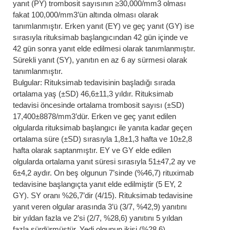
yanıt (PY) trombosit sayısının ≥30,000/mm3 olması
fakat 100,000/mm3’ün altında olması olarak
tanımlanmıştır. Erken yanıt (EY) ve geç yanıt (GY) ise
sırasıyla rituksimab başlangıcından 42 gün içinde ve
42 gün sonra yanıt elde edilmesi olarak tanımlanmıştır.
Sürekli yanıt (SY), yanıtın en az 6 ay sürmesi olarak
tanımlanmıştır.
Bulgular: Rituksimab tedavisinin başladığı sırada
ortalama yaş (±SD) 46,6±11,3 yıldır. Rituksimab
tedavisi öncesinde ortalama trombosit sayısı (±SD)
17,400±8878/mm3’dür. Erken ve geç yanıt edilen
olgularda rituksimab başlangıcı ile yanıta kadar geçen
ortalama süre (±SD) sırasıyla 1,8±1,3 hafta ve 10±2,8
hafta olarak saptanmıştır. EY ve GY elde edilen
olgularda ortalama yanıt süresi sırasıyla 51±47,2 ay ve
6±4,2 aydır. On beş olgunun 7’sinde (%46,7) rituximab
tedavisine başlangıçta yanıt elde edilmiştir (5 EY, 2
GY). SY oranı %26,7’dir (4/15). Rituksimab tedavisine
yanıt veren olgular arasında 3’ü (3/7, %42,9) yanıtını
bir yıldan fazla ve 2’si (2/7, %28,6) yanıtını 5 yıldan
fazla sürdürmüştür. Yedi olgunun ikisi (%28,6)