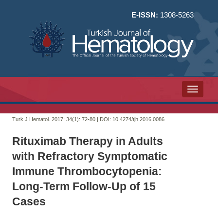
E-ISSN:
1308-5263
Toggle n
Turk J Hematol. 2017; 34(1):
72-80 | DOI:
10.4274/tjh.2016.0086
Rituximab Therapy in Adults
with Refractory Symptomatic
Immune Thrombocytopenia:
Long-Term Follow-Up of 15
Cases