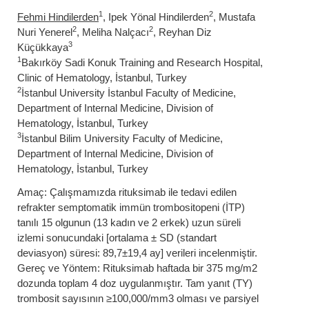
1
2
Fehmi Hindilerden
, Ipek Yönal Hindilerden
, Mustafa
2
2
Nuri Yenerel
, Meliha Nalçacı
, Reyhan Diz
3
Küçükkaya
1
Bakırköy Sadi Konuk Training and Research Hospital,
Clinic of Hematology, İstanbul, Turkey
2
İstanbul University İstanbul Faculty of Medicine,
Department of Internal Medicine, Division of
Hematology, İstanbul, Turkey
3
İstanbul Bilim University Faculty of Medicine,
Department of Internal Medicine, Division of
Hematology, İstanbul, Turkey
Amaç: Çalışmamızda rituksimab ile tedavi edilen
refrakter semptomatik immün trombositopeni (İTP)
tanılı 15 olgunun (13 kadın ve 2 erkek) uzun süreli
izlemi sonucundaki [ortalama ± SD (standart
deviasyon) süresi: 89,7±19,4 ay] verileri incelenmiştir.
Gereç ve Yöntem: Rituksimab haftada bir 375 mg/m2
dozunda toplam 4 doz uygulanmıştır. Tam yanıt (TY)
trombosit sayısının ≥100,000/mm3 olması ve parsiyel