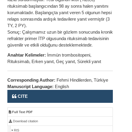
rituksimab başlangıcından 98 ay sonra halen yanıtını
korumaktadır. Başlangıçta yanıt veren 5 olgunun hepsi
relaps sonrasında ardışık tedavilere yanıt vermiştir (3
TY, 2 PY).
Sonuç: Çalışmamız uzun bir gözlem sonucunda kronik
refrakter primer İTP olgusunda rituksimab tedavisinin
güvenilir ve etkili olduğunu desteklemektedir.
Anahtar Kelimeler:
İmmün trombositopeni,
Rituksimab, Erken yanıt, Geç yanıt, Sürekli yanıt
Corresponding Author:
Fehmi Hindilerden, Türkiye
Manuscript Language:
English
CITE
Full Text PDF
Download citation
RIS