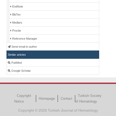
EndNote
BibTex
Medlars
Procite
Reference Manager
Send email to author
Similar articles
PubMed
Google Scholar
Copyright
Turkish Society
Homepage
Contact
Notice
of Hematology
Copyright © 2026 Turkish Journal of Hematology