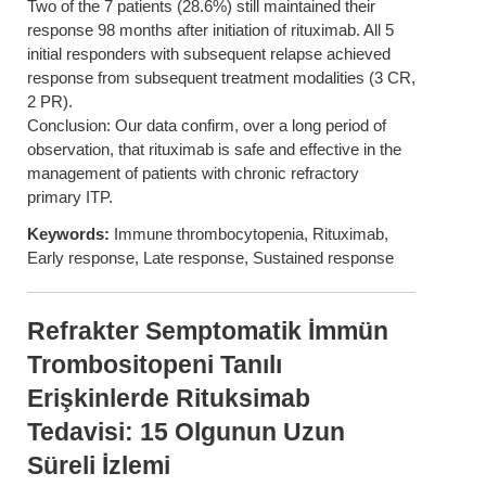
Two of the 7 patients (28.6%) still maintained their
response 98 months after initiation of rituximab. All 5
initial responders with subsequent relapse achieved
response from subsequent treatment modalities (3 CR,
2 PR).
Conclusion: Our data confirm, over a long period of
observation, that rituximab is safe and effective in the
management of patients with chronic refractory
primary ITP.
Keywords:
Immune thrombocytopenia, Rituximab,
Early response, Late response, Sustained response
Refrakter Semptomatik İmmün
Trombositopeni Tanılı
Erişkinlerde Rituksimab
Tedavisi: 15 Olgunun Uzun
Süreli İzlemi