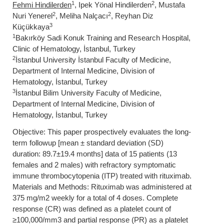
1
2
Fehmi Hindilerden
, Ipek Yönal Hindilerden
, Mustafa
2
2
Nuri Yenerel
, Meliha Nalçacı
, Reyhan Diz
3
Küçükkaya
1
Bakırköy Sadi Konuk Training and Research Hospital,
Clinic of Hematology, İstanbul, Turkey
2
İstanbul University İstanbul Faculty of Medicine,
Department of Internal Medicine, Division of
Hematology, İstanbul, Turkey
3
İstanbul Bilim University Faculty of Medicine,
Department of Internal Medicine, Division of
Hematology, İstanbul, Turkey
Objective: This paper prospectively evaluates the long-
term followup [mean ± standard deviation (SD)
duration: 89.7±19.4 months] data of 15 patients (13
females and 2 males) with refractory symptomatic
immune thrombocytopenia (ITP) treated with rituximab.
Materials and Methods: Rituximab was administered at
375 mg/m2 weekly for a total of 4 doses. Complete
response (CR) was defined as a platelet count of
≥100,000/mm3 and partial response (PR) as a platelet